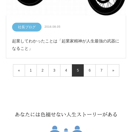
社長ブログ
2016.08.05
起業してわかったことは「起業家精神が人生最強の武器に
なること」
«
1
2
3
4
5
6
7
»